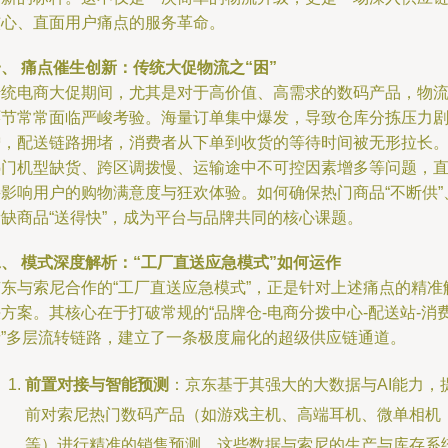
核心、直面用户痛点的服务革命。
、 痛点催生创新：传统大促物流之“困”
传统电商大促期间，尤其是对于高价值、高需求的数码产品，物
环节常常面临严峻考验。海量订单集中爆发，导致仓库分拣压力
增，配送链路拥堵，消费者从下单到收货的等待时间被无形拉长
热门机型缺货、跨区调拨慢、运输途中不可控因素增多等问题，
接影响用户的购物满意度与狂欢体验。如何确保热门商品“不断供”
稀缺商品“送得快”，成为平台与品牌共同的核心课题。
、 模式深度解析：“工厂直送应急模式”如何运作
京东与索尼合作的“工厂直送应急模式”，正是针对上述痛点的精准
方案。其核心在于打破常规的“品牌仓-电商分拨中心-配送站-消
者”多层流转链路，建立了一条极度扁化的超级供应链通道。
前置对接与智能预测
：京东基于其强大的大数据与AI能力，
前对索尼热门数码产品（如游戏主机、高端耳机、微单相机
等）进行精准的销售预测。这些数据与索尼的生产与库存系