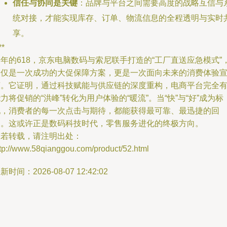
信任与协同是关键
：品牌与平台之间需要高度的战略互信与
统对接，才能实现库存、订单、物流信息的全程透明与实时
享。
**
年的618，京东电脑数码与索尼联手打造的“工厂直送应急模式”
不仅是一次成功的大促保障方案，更是一次面向未来的消费体验
言。它证明，通过科技赋能与供应链的深度重构，电商平台完全
力将促销的“洪峰”转化为用户体验的“暖流”。当“快”与“好”成为标
配，消费者的每一次点击与期待，都能获得最可靠、最迅捷的回
响。这或许正是数码科技时代，零售服务进化的终极方向。
如若转载，请注明出处：
ttp://www.58qianggou.com/product/52.html
新时间：2026-08-07 12:42:02