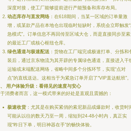
深度对接，使工厂能够提前进行产能预备和库存布局。
动态库存与直发网络
：在618期间，当某一区域的订单量激
增，或某款产品在本地仓出现临时短缺时，系统会立即触发“
急模式”。订单信息不再回传至区域大仓，而是直接同步至索
的最近工厂或核心枢纽仓库。
绿色通道与极速配送
：货物在工厂端完成极速打单、分拣和
装后，通过京东物流为其开辟的专属绿色通道，直接进入干
运输或末端配送网络，省略中间多个分拣环节，实现“点对
点”的直线送达。这相当于为紧急订单开启了“VIP直达航班”
三、 用户体验升级：看得见的速度与安心
对于消费者而言，这一模式带来的好处是直观且震撼的：
极速收货
：尤其是在购买紧俏的索尼新品或爆款时，收货时
可能从以往的数天乃至一周，缩短到24-48小时内，真正实
现“昨日下单，明日神器在手”的畅快体验。