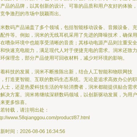
码产品的品牌，以其创新的设计、可靠的品质和用户友好的体验
在竞争激烈的市场中脱颖而出。
润米数码产品涵盖了多个领域，包括智能移动设备、音频设备、
电配件等。例如，润米的无线耳机采用了先进的降噪技术，确保
户在嘈杂环境中也能享受清晰的音质；其移动电源产品则注重安
性和快速充电能力，满足现代人对于便捷充电的需求。润米还致
于环保理念，部分产品使用可回收材料，减少对环境的影响。
随着科技的发展，润米不断推陈出新，结合人工智能和物联网技
术，打造更智能、互联的数码生态系统。无论是追求高效办公的
场人士，还是热爱科技生活的年轻消费者，润米都能提供贴合需
的解决方案。润米将继续深耕数码领域，以创新驱动发展，为用
带来更多惊喜。
如若转载，请注明出处：
ttp://www.58qianggou.com/product/87.html
新时间：2026-08-06 16:34:56