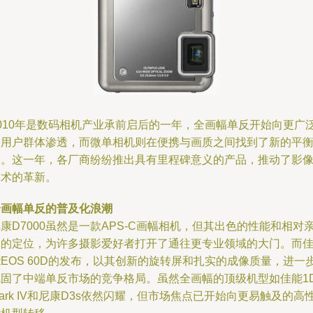
2010年是数码相机产业承前启后的一年，全画幅单反开始向更广
的用户群体渗透，而微单相机则在便携与画质之间找到了新的平
点。这一年，各厂商纷纷推出具有里程碑意义的产品，推动了影
技术的革新。
全画幅单反的普及化浪潮
康D7000虽然是一款APS-C画幅相机，但其出色的性能和相对
民的定位，为许多摄影爱好者打开了通往更专业领域的大门。而
EOS 60D的发布，以其创新的旋转屏和扎实的成像质量，进一
巩固了中端单反市场的竞争格局。虽然全画幅的顶级机型如佳能1
ark IV和尼康D3s依然闪耀，但市场焦点已开始向更易触及的高