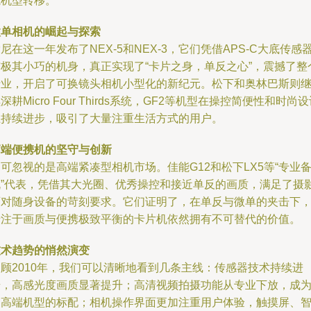
能机型转移。
微单相机的崛起与探索
尼在这一年发布了NEX-5和NEX-3，它们凭借APS-C大底传感
与极其小巧的机身，真正实现了“卡片之身，单反之心”，震撼了整
行业，开启了可换镜头相机小型化的新纪元。松下和奥林巴斯则
深耕Micro Four Thirds系统，GF2等机型在操控简便性和时尚
上持续进步，吸引了大量注重生活方式的用户。
高端便携机的坚守与创新
可忽视的是高端紧凑型相机市场。佳能G12和松下LX5等“专业
机”代表，凭借其大光圈、优秀操控和接近单反的画质，满足了摄
师对随身设备的苛刻要求。它们证明了，在单反与微单的夹击下
专注于画质与便携极致平衡的卡片机依然拥有不可替代的价值。
技术趋势的悄然演变
回顾2010年，我们可以清晰地看到几条主线：传感器技术持续进
步，高感光度画质显著提升；高清视频拍摄功能从专业下放，成
中高端机型的标配；相机操作界面更加注重用户体验，触摸屏、